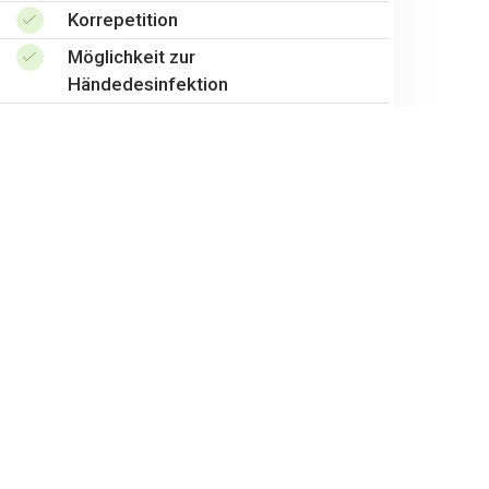
Korrepetition
Möglichkeit zur
Händedesinfektion
WC / Waschraum
Parkplätze vorhanden (Keine
Kurzparkzone!)
Anfrage