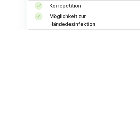
Korrepetition
Möglichkeit zur
Händedesinfektion
WC / Waschraum
Parkplätze vorhanden (Keine
Kurzparkzone!)
Anfrage