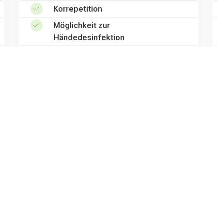
Korrepetition
Möglichkeit zur
Händedesinfektion
WC / Waschraum
Parkplätze vorhanden (Keine
Kurzparkzone!)
Anfrage