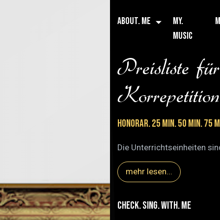
ABOUT. ME
MY.
M
MUSIC
Preisliste f
Korrepetition
HONORAR. 25 min. 50 min. 75 m
Die Unterrichtseinheiten si
mehr lesen...
Check. Sing. With. Me