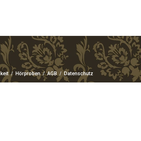
keit
Hörproben
AGB
Datenschutz
elcher Form sie von mir gewünscht wird, ob als
d Pianistin bei Ihrer Firmenfeier
,
zum
Begräbnis
,
Business-Event
,
Jubiläum
,
er Seele und ganzem Herzen ausgedrückt. Ob ich
ergessene. Magische. Trostvolle. Einzigartige. In
ichen, wo Worte versagen.