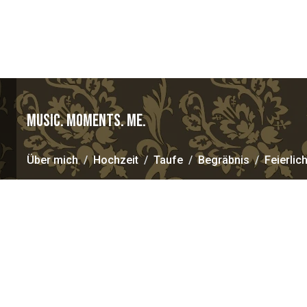
MUSIC. MOMENTS. ME.
Über mich
Hochzeit
Taufe
Begräbnis
Feierlich
Musik ist und bleibt meine Lieblingssprache und egal in w
Hochzeitssängerin
,
Sängerin für Ihre Taufe
,
Sängerin un
Messeausstellung
,
Ladeneröffnung
,
Vernissage
oder 
Geburtstag
oder
Candle-light-Dinner
, wird sie mit ganz
singe, spiele, oder dirigiere – Musik schafft Momente. Unv
jedem Fall aber sollte Musik
dienen
, berühren, etwas erre