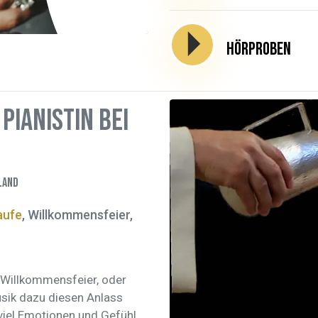
Hörproben
Pianistin bei
land
aufe
, Willkommensfeier,
ne Willkommensfeier, oder
usik dazu diesen Anlass
viel Emotionen und Gefühl